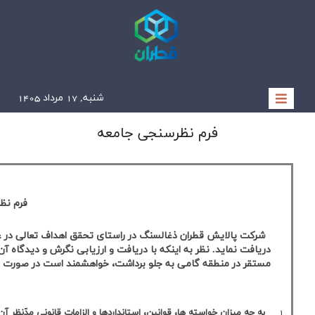
تقر در منطقه)
مان محترم که در برنامه­ ریزی­ های این شرکت حائز اهمیت می­باشد را
یدن اهداف متعالی سازمان و رضایت ذی­نفعان از جمله نهادها و مؤسسات
­ زیر دستور مقتضی صادر فرمایید.
ذغالسنگ رعایت شده است؟