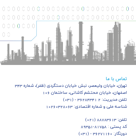
تماس با ما
تهران، خیابان ولیعصر، نبش خیابان دستگردی (ظفر)، شماره 343
اصفهان، خیابان محتشم کاشانی، ساختمان 106
تلفن مدیریت: 2 36284341 - (031)
شناسه ملی و شماره اقتصادی: 10260328063
تلفن:
88783613 (021)
کد پستی : 81758-89351
دورنگار: 36271160 - (031)