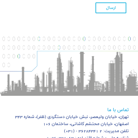
ارسال
تماس با ما
تهران، خیابان ولیعصر، نبش خیابان دستگردی (ظفر)، شماره 343
اصفهان، خیابان محتشم کاشانی، ساختمان 106
تلفن مدیریت: 2 36284341 - (031)